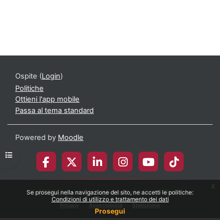
Ospite (
Login
)
Politiche
Ottieni l'app mobile
Passa al tema standard
Powered by
Moodle
Apri indice del corso
x
© 2026 Università degli Studi di Milano-Bicocca
Se prosegui nella navigazione del sito, ne accetti le politiche:
Condizioni di utilizzo e trattamento dei dati
Privacy
Accessibilità
Statistiche
Prosegui