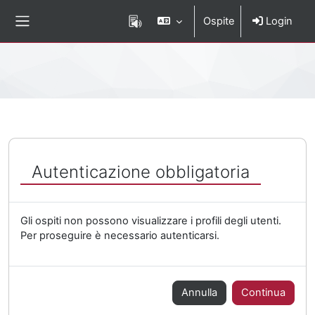
Vai al contenuto principale
Ospite
Login
Pannello laterale
Percorso della pagina
Autenticazione obbligatoria
Gli ospiti non possono visualizzare i profili degli utenti.
Per proseguire è necessario autenticarsi.
Annulla
Continua