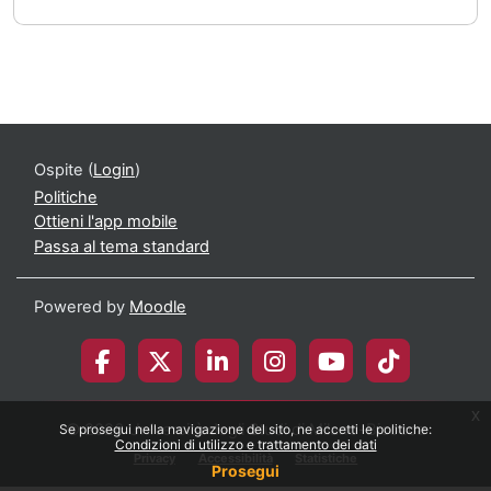
Ospite (
Login
)
Politiche
Ottieni l'app mobile
Passa al tema standard
Powered by
Moodle
x
© 2026 Università degli Studi di Milano-Bicocca
Se prosegui nella navigazione del sito, ne accetti le politiche:
Condizioni di utilizzo e trattamento dei dati
Privacy
Accessibilità
Statistiche
Prosegui