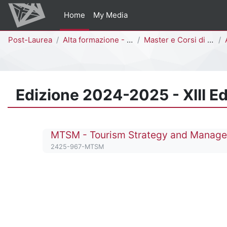
Vai al contenuto principale
Home
My Media
Percorso della pagina
Post-Laurea
Alta formazione - Bicocca Academy
Master e Corsi di Perfezionamento
A
Edizione 2024-2025 - XIII 
Titolo del corso
MTSM - Tourism Strategy and Manag
Codice identificativo del corso
2425-967-MTSM