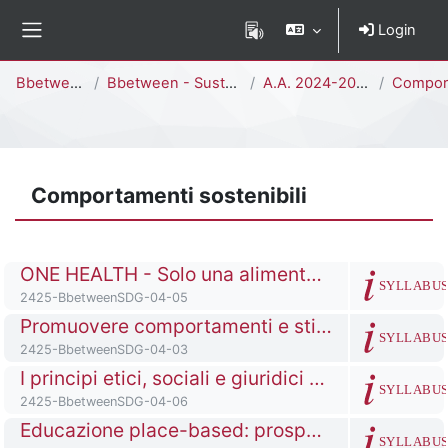
Vai al contenuto principale
Login
Pannello laterale
Percorso della pagina
Bbetween
Bbetween - Sustainability
A.A. 2024-2025
Comportamen
Comportamenti sostenibili
Titolo del corso
ONE HEALTH - Solo una alimentazione sostenibile salverà il pianeta!
SYLLABU
Codice identificativo del corso
2425-BbetweenSDG-04-05
Titolo del corso
Promuovere comportamenti e stili di vita sostenibili
SYLLABU
Codice identificativo del corso
2425-BbetweenSDG-04-03
Titolo del corso
I principi etici, sociali e giuridici di scelte e stili alimentari
SYLLABU
Codice identificativo del corso
2425-BbetweenSDG-04-06
Titolo del corso
Educazione place-based: prospettive e pratiche ecologiche
SYLLABU