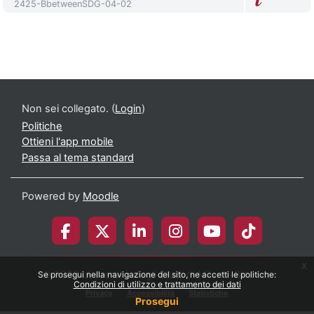
Codice identificativo del corso
2425-BbetweenSDG-04-02
Non sei collegato. (
Login
)
Politiche
Ottieni l'app mobile
Passa al tema standard
Powered by
Moodle
x
© 2026 Università degli Studi di Milano-Bicocca
Se prosegui nella navigazione del sito, ne accetti le politiche:
Condizioni di utilizzo e trattamento dei dati
Privacy
Accessibilità
Statistiche
Prosegui