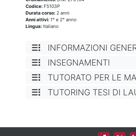
Codice:
F5103P
Durata corso
:
2 anni
Anni attivi
:
1° e 2° anno
Lingua
:
Italiano
NOME CATEGORIA
INFORMAZIONI GENER
NOME CATEGORIA
INSEGNAMENTI
NOME CATEGORIA
TUTORATO PER LE M
NOME CATEGORIA
TUTORING TESI DI L