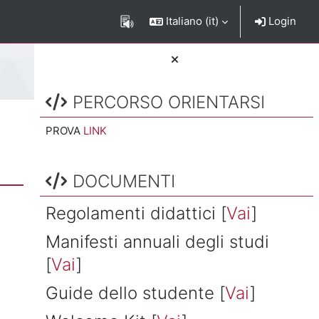
Italiano ‎(it)‎
Login
Salta PERCORSO ORIENTARSI
Blocchi
PERCORSO ORIENTARSI
PROVA
LINK
Salta DOCUMENTI
DOCUMENTI
Regolamenti didattici [
Vai
]
Manifesti annuali degli studi
[
Vai
]
Guide dello studente [
Vai
]