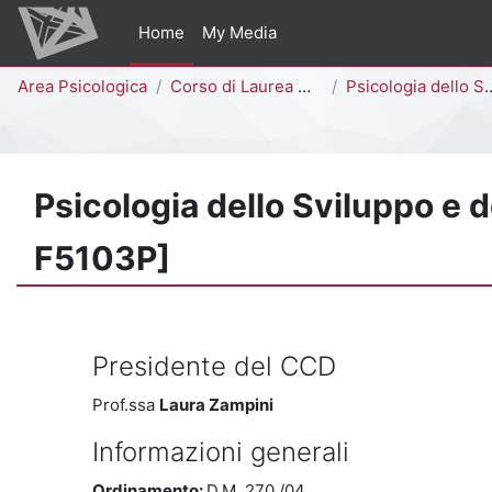
Vai al contenuto principale
Home
My Media
Percorso della pagina
Area Psicologica
Corso di Laurea Magistrale
Psicologia dello Sviluppo e dei Processi Educativi [F5113P - F5103P]
Psicologia dello Sviluppo e 
F5103P]
Presidente del CCD
Prof.ssa
Laura Zampini
Informazioni generali
Ordinamento:
D.M. 270 /04