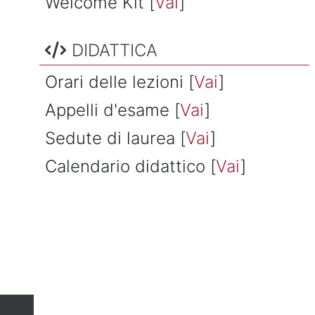
Welcome Kit [
Vai
]
Salta DIDATTICA
DIDATTICA
Orari delle lezioni [
Vai
]
Appelli d'esame [
Vai
]
Sedute di laurea [
Vai
]
Calendario didattico [
Vai
]