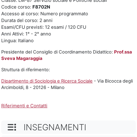
Classe: LM-87 Servizio sociale e Politiche sociali
Codice corso:
F8702N
Accesso al corso: Numero programmato
Durata del corso: 2 anni
Esami/CFU previsti: 12 esami / 120 CFU
Anni Attivi: 1° - 2° anno
Lingua: Italiano
Presidente del Consiglio di Coordinamento Didattico:
Prof.ssa
Sveva Magaraggia
Struttura di riferimento:
Dipartimento di Sociologia e Ricerca Sociale
- Via Bicocca degli
Arcimboldi, 8 - 20126 - Milano
Riferimenti e Contatti
NOME CATEGORIA
INSEGNAMENTI