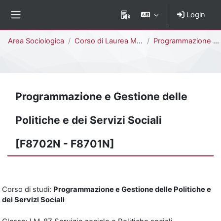
Vai al contenuto principale
Login
Pannello laterale
Percorso della pagina
Area Sociologica
Corso di Laurea Magistrale
Programmazione e Gestione delle Politiche e dei Servizi Sociali [F8702N - F8701N]
Programmazione e Gestione delle
Politiche e dei Servizi Sociali
[F8702N - F8701N]
Corso di studi:
Programmazione e Gestione delle Politiche e
dei Servizi Sociali