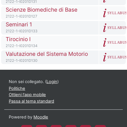
Codice identificativo del corso
2122-1-I0201D131
Titolo del corso
Scienze Biomediche di Base
SYLLABU
Codice identificativo del corso
2122-1-I0201D127
Titolo del corso
Seminari 1
SYLLABU
Codice identificativo del corso
2122-1-I0201D133
Titolo del corso
Tirocinio I
SYLLABU
Codice identificativo del corso
2122-1-I0201D134
Titolo del corso
Valutazione del Sistema Motorio
SYLLABU
Codice identificativo del corso
2122-1-I0201D130
Non sei collegato. (
Login
)
Politiche
Ottieni l'app mobile
Passa al tema standard
Powered by
Moodle