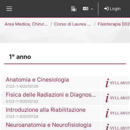
Vai al contenuto principale
Login
Pannello laterale
Percorso della pagina
Area Medica, Chirurgica e dei Servizi Clinici
Corso di Laurea Triennale
Fisioterapia [I0201D]
1° anno
Titolo del corso
Anatomia e Cinesiologia
SYLLABU
Codice identificativo del corso
2122-1-I0201D129
Titolo del corso
Fisica delle Radiazioni e Diagnostica per Immagini
SYLLABU
Codice identificativo del corso
2122-1-I0201D132
Titolo del corso
Introduzione alla Riabilitazione
SYLLABU
Codice identificativo del corso
2122-1-I0201D128
Titolo del corso
Neuroanatomia e Neurofisiologia
SYLLABU