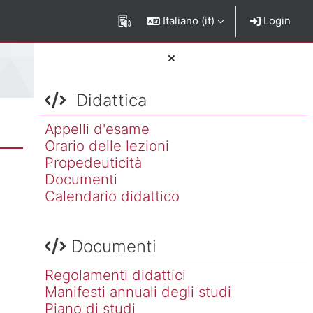
Italiano ‎(it)‎
Login
Salta Didattica
Blocchi
Didattica
Appelli d'esame
Orario delle lezioni
Propedeuticità
Documenti
Calendario didattico
Salta Documenti
Documenti
Regolamenti didattici
Manifesti annuali degli studi
Piano di studi