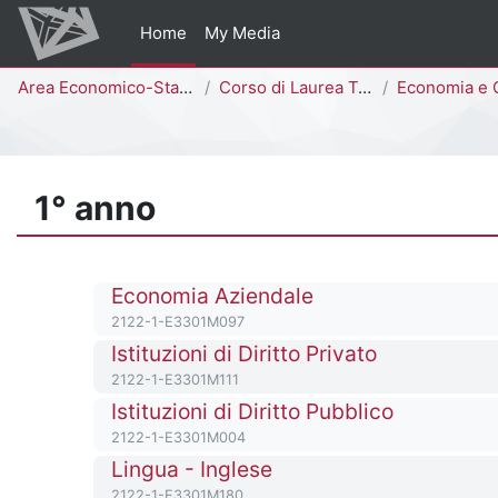
Vai al contenuto principale
Home
My Media
Percorso della pagina
Area Economico-Statistica
Corso di Laurea Triennale
Economia e Commercio [
1° anno
Titolo del corso
Economia Aziendale
Codice identificativo del corso
2122-1-E3301M097
Titolo del corso
Istituzioni di Diritto Privato
Codice identificativo del corso
2122-1-E3301M111
Titolo del corso
Istituzioni di Diritto Pubblico
Codice identificativo del corso
2122-1-E3301M004
Titolo del corso
Lingua - Inglese
Codice identificativo del corso
2122-1-E3301M180