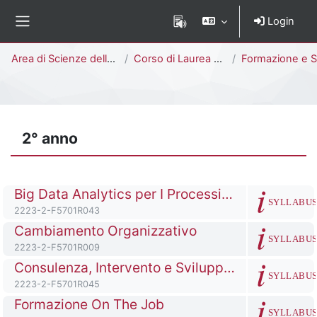
Vai al contenuto principale
Login
Pannello laterale
Percorso della pagina
Area di Scienze della Formazione
Corso di Laurea Magistrale
Formazione e Sviluppo delle Risorse Umane [F5703R - F
2° anno
Titolo del corso
Big Data Analytics per I Processi Decisionali
SYLLABU
Codice identificativo del corso
2223-2-F5701R043
Titolo del corso
Cambiamento Organizzativo
SYLLABU
Codice identificativo del corso
2223-2-F5701R009
Titolo del corso
Consulenza, Intervento e Sviluppo Organizzativo
SYLLABU
Codice identificativo del corso
2223-2-F5701R045
Titolo del corso
Formazione On The Job
SYLLABU