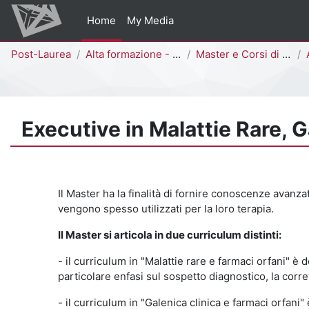
Vai al contenuto principale
Home
My Media
Percorso della pagina
Post-Laurea
Alta formazione - Bicocca Academy
Master e Corsi di Perfezionamento
Executive in Malattie Rare, G
Il Master ha la finalità di fornire conoscenze avanza
vengono spesso utilizzati per la loro terapia.
Il Master si articola in due curriculum distinti:
- il curriculum in "Malattie rare e farmaci orfani" è
particolare enfasi sul sospetto diagnostico, la corrett
- il curriculum in "Galenica clinica e farmaci orfa