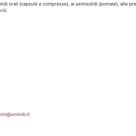
lidi orali (capsule e compresse), ai semisolidi (pomate), alle pr
ili.
nini@unimib.it