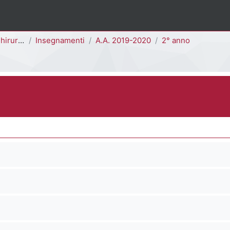
D - H4101D]
Insegnamenti
A.A. 2019-2020
2° anno