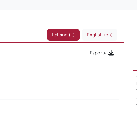
Italiano ‎(it)‎
English ‎(en)‎
Esporta