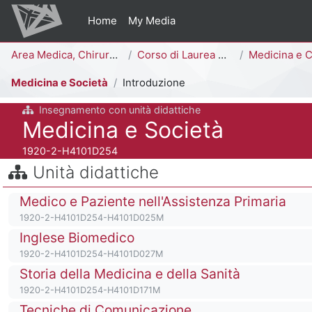
Vai al contenuto principale
Home
My Media
Percorso della pagina
Area Medica, Chirurgica e dei Servizi Clinici
Corso di Laurea Magistrale a Ciclo Unico (6 anni)
Medicina e Chirurgia [H4103
Medicina e Società
Introduzione
Insegnamento con unità didattiche
Titolo del corso
Medicina e Società
Codice identificativo del corso
1920-2-H4101D254
Salta Unità didattiche
Blocchi
Unità didattiche
Titolo del corso
Medico e Paziente nell'Assistenza Primaria
Codice identificativo del corso
1920-2-H4101D254-H4101D025M
Titolo del corso
Inglese Biomedico
Codice identificativo del corso
1920-2-H4101D254-H4101D027M
Titolo del corso
Storia della Medicina e della Sanità
Codice identificativo del corso
1920-2-H4101D254-H4101D171M
Titolo del corso
Tecniche di Comunicazione