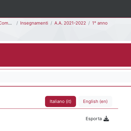
E3301M]
Insegnamenti
A.A. 2021-2022
1° anno
Italiano ‎(it)‎
English ‎(en)‎
Esporta