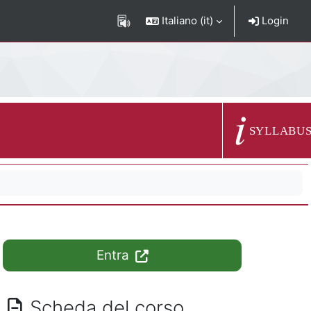
Italiano ‎(it)‎
Login
Descrizione del c
SYLLABU
Entra
Scheda del corso