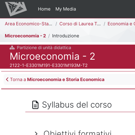
Vai al contenuto principale
Home
My Media
Percorso della pagina
Area Economico-Statistica
Corso di Laurea Triennale
Economia e Commercio [
Microeconomia - 2
Introduzione
Partizione di unità didattica
Titolo del corso
Microeconomia - 2
Codice identificativo del corso
2122-1-E3301M191-E3301M193M-T2
Blocchi
Torna a
Microeconomia e Storia Economica
Syllabus del corso
Obiettivi formativi