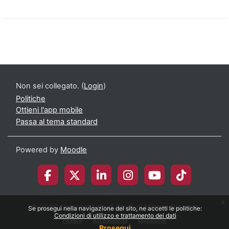
Non sei collegato. (
Login
)
Politiche
Ottieni l'app mobile
Passa al tema standard
Powered by
Moodle
x
© 2026 Università degli Studi di Milano-Bicocca
Se prosegui nella navigazione del sito, ne accetti le politiche:
Condizioni di utilizzo e trattamento dei dati
Privacy
Accessibilità
Statistiche
Prosegui