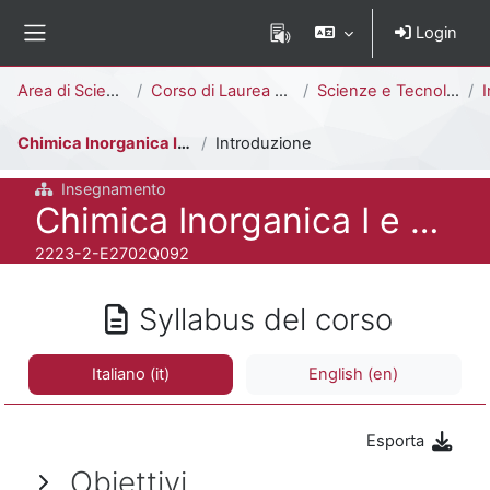
Vai al contenuto principale
Login
Pannello laterale
Percorso della pagina
Area di Scienze
Corso di Laurea Triennale
Scienze e Tecnologie Chimiche [E2703Q - E2702Q]
I
Chimica Inorganica I e Laboratorio
Introduzione
Insegnamento
Titolo del corso
Chimica Inorganica I e Laboratorio
Codice identificativo del corso
2223-2-E2702Q092
Syllabus del corso
Italiano ‎(it)‎
English ‎(en)‎
Esporta
Obiettivi