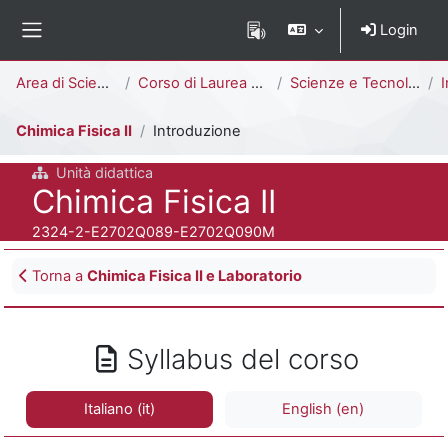
Vai al contenuto principale
Login
Pannello laterale
Percorso della pagina
Area di Scienze
Corso di Laurea Triennale
Scienze e Tecnologie Chimiche [E2703Q - E2702Q]
I
Chimica Fisica II
Introduzione
Unità didattica
Titolo del corso
Chimica Fisica II
Codice identificativo del corso
2324-2-E2702Q089-E2702Q090M
Blocchi
Torna a
Chimica Fisica II e Laboratorio
Syllabus del corso
Italiano ‎(it)‎
English ‎(en)‎