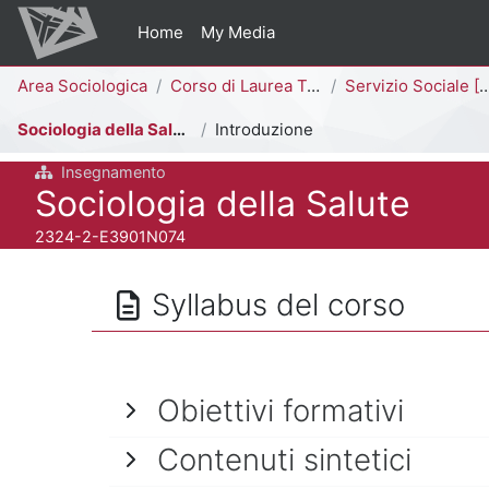
Vai al contenuto principale
Home
My Media
Percorso della pagina
Area Sociologica
Corso di Laurea Triennale
Servizio Sociale [E3902N - E3901N]
Sociologia della Salute
Introduzione
Insegnamento
Titolo del corso
Sociologia della Salute
Codice identificativo del corso
2324-2-E3901N074
Syllabus del corso
Obiettivi formativi
Contenuti sintetici