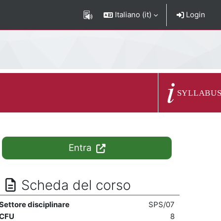
Italiano ‎(it)‎
Login
Descrizione del c
SYLLABU
Entra
Scheda del corso
Settore disciplinare
SPS/07
CFU
8