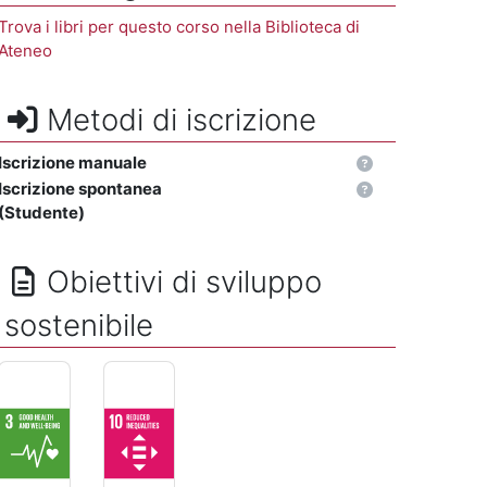
Trova i libri per questo corso nella Biblioteca di
Ateneo
Metodi di iscrizione
Iscrizione manuale
Iscrizione spontanea
(Studente)
Obiettivi di sviluppo
sostenibile
SALUTE E BENESSERE - Assicurare la salute e il benessere per
RIDURRE LE DISUGUAGLIANZE - Ridurre l'ineguagl