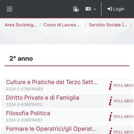
Vai al contenuto principale
Login
Pannello laterale
Percorso della pagina
Area Sociologica
Corso di Laurea Triennale
Servizio Sociale [E3902N - E3901N]
2° anno
Titolo del corso
Culture e Pratiche del Terzo Settore
SYLLABU
Codice identificativo del corso
2324-2-E3901N083
Titolo del corso
Diritto Privato e di Famiglia
SYLLABU
Codice identificativo del corso
2324-2-E3901N012
Titolo del corso
Filosofia Politica
SYLLABU
Codice identificativo del corso
2324-2-E3901N051
Titolo del corso
Formare le Operatrici/gli Operatori Sociali per il Contrasto alla Violenza di Genere
SYLLABU