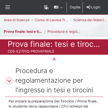
Vai al contenuto principale
Ospite
Login
Pannello laterale
Percorso della pagina
Area di Scienze
Corso di Laurea Triennale
Scienza dei Materiali [E2701Q]
Prova finale: tesi e tirocini
Procedura e regolamentazione per l'ingresso in tesi e tirocini
Titolo del corso
Prova finale: tesi e tirocini
Codice identificativo del corso
CDS-E2701Q-PROVAFINALE
Minimizza tutto
Schema della sezione
Procedura e
regolamentazione per
l'ingresso in tesi e tirocini
Per iniziare la preparazione del Tirocinio / Prova finale,
lo studente deve raggiungere i CFU richiesti dal