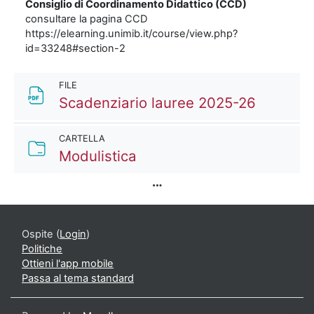
Consiglio di Coordinamento Didattico (CCD)
consultare la pagina CCD
https://elearning.unimib.it/course/view.php?
id=33248#section-2
FILE
File
Scadenziario lauree 2025-26
CARTELLA
Cartella
Modulistica
Ospite (
Login
)
Politiche
Ottieni l'app mobile
Passa al tema standard