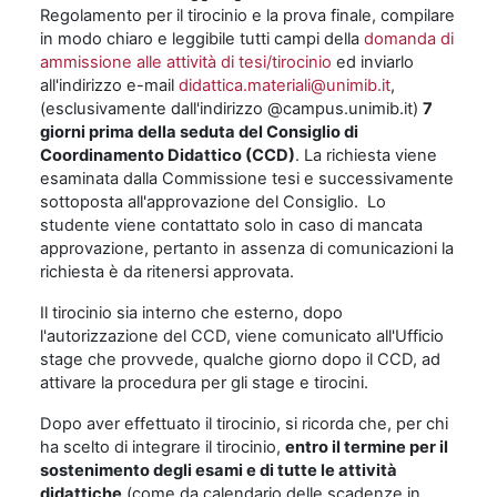
Regolamento per il tirocinio e la prova finale, compilare
in modo chiaro e leggibile tutti campi della
domanda di
ammissione alle attività di tesi/tirocinio
ed inviarlo
all'indirizzo e-mail
didattica.materiali@unimib.it
,
(esclusivamente dall'indirizzo @campus.unimib.it)
7
giorni prima della seduta del Consiglio di
Coordinamento Didattico (CCD)
. La richiesta viene
esaminata dalla Commissione tesi e successivamente
sottoposta all'approvazione del Consiglio. Lo
studente viene contattato solo in caso di mancata
approvazione, pertanto in assenza di comunicazioni la
richiesta è da ritenersi approvata.
Il tirocinio sia interno che esterno, dopo
l'autorizzazione del CCD, viene comunicato all'Ufficio
stage che provvede, qualche giorno dopo il CCD, ad
attivare la procedura per gli stage e tirocini.
Dopo aver effettuato il tirocinio, si ricorda che, per chi
ha scelto di integrare il tirocinio,
entro il termine per il
sostenimento degli esami e di tutte le attività
didattiche
(come da calendario delle scadenze in