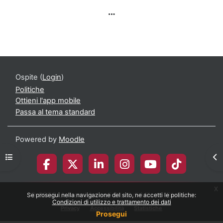
Ospite (
Login
)
Politiche
Ottieni l'app mobile
Passa al tema standard
Powered by
Moodle
Apri indice del corso
Apr
x
© 2026 Università degli Studi di Milano-Bicocca
Se prosegui nella navigazione del sito, ne accetti le politiche:
Condizioni di utilizzo e trattamento dei dati
Privacy
Accessibilità
Statistiche
Prosegui