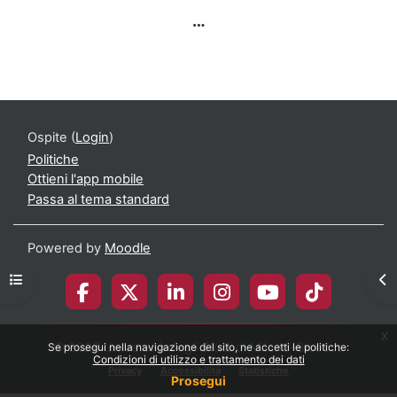
Ospite (
Login
)
Politiche
Ottieni l'app mobile
Passa al tema standard
Powered by
Moodle
Apri indice del corso
Apr
x
© 2026 Università degli Studi di Milano-Bicocca
Se prosegui nella navigazione del sito, ne accetti le politiche:
Condizioni di utilizzo e trattamento dei dati
Privacy
Accessibilità
Statistiche
Prosegui