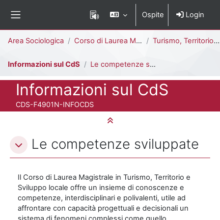
Vai al contenuto principale
Ospite
Login
Pannello laterale
Percorso della pagina
Area Sociologica
Corso di Laurea Magistrale
Turismo, Territorio e Sviluppo Locale [F4902N - F4901N]
Informazioni sul CdS
Le competenze sviluppate
Titolo del corso
Informazioni sul CdS
Codice identificativo del corso
CDS-F4901N-INFOCDS
Minimizza tutto
Schema della sezione
Le competenze sviluppate
Il Corso di Laurea Magistrale in Turismo, Territorio e
Sviluppo locale offre un insieme di conoscenze e
competenze, interdisciplinari e polivalenti, utile ad
affrontare con capacità progettuali e decisionali un
sistema di fenomeni complessi come quello