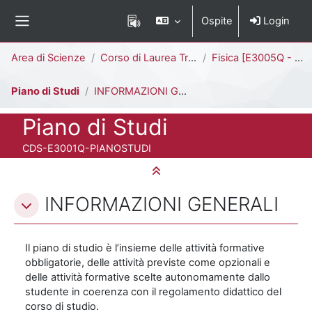
Vai al contenuto principale
Ospite
Login
Pannello laterale
Percorso della pagina
Area di Scienze
Corso di Laurea Triennale
Fisica [E3005Q - E3001Q]
Piano di Studi
INFORMAZIONI GENERALI
Titolo del corso
Piano di Studi
Codice identificativo del corso
CDS-E3001Q-PIANOSTUDI
Minimizza tutto
Schema della sezione
INFORMAZIONI GENERALI
Il piano di studio è l’insieme delle attività formative
obbligatorie, delle attività previste come opzionali e
delle attività formative scelte autonomamente dallo
studente in coerenza con il regolamento didattico del
corso di studio.