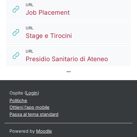
URL
URL
Job Placement
URL
URL
Stage e Tirocini
URL
URL
Presidio Sanitario di Ateneo
Ospite (
Login
)
Politiche
Ottieni l'app mobile
Passa al tema standard
Powered by
Moodle