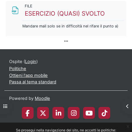
FILE
File
ESERCIZIO (QUASI) SVOLTO
Mandare mail solo se in difficoltà nel rifare il punto a)
Ospite (
Login
)
Politiche
Ottieni l'app mobile
Passa al tema standard
Powered by
Moodle
Apri indice del corso
Apr
x
Se prosegui nella navigazione del sito, ne accetti le politiche:
© 2026 Università degli Studi di Milano-Bicocca