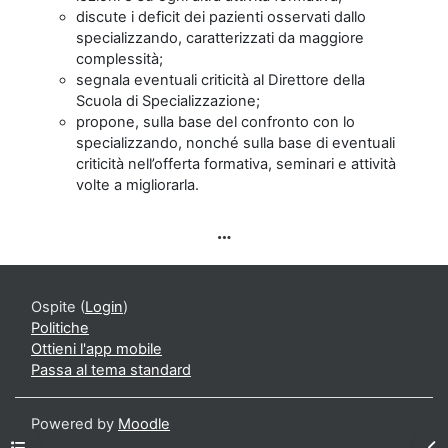
discute i deficit dei pazienti osservati dallo
specializzando, caratterizzati da maggiore
complessità;
segnala eventuali criticità al Direttore della
Scuola di Specializzazione;
propone, sulla base del confronto con lo
specializzando, nonché sulla base di eventuali
criticità nell’offerta formativa, seminari e attività
volte a migliorarla.
Ospite (
Login
)
Politiche
Ottieni l'app mobile
Passa al tema standard
Powered by
Moodle
Apri indice del corso
Apr