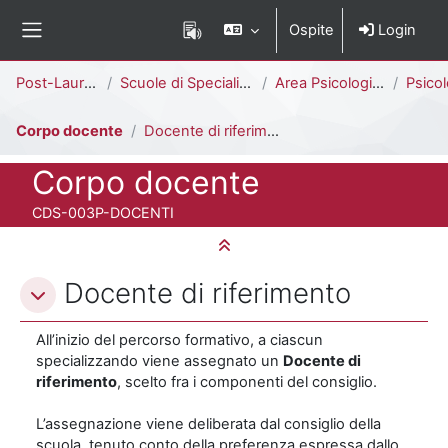
Vai al contenuto principale
Ospite
Login
Pannello laterale
Percorso della pagina
Post-Laurea
Scuole di Specializzazione
Area Psicologica
Psicologia d
Corpo docente
Docente di riferimento
Titolo del corso
Corpo docente
Codice identificativo del corso
CDS-003P-DOCENTI
Minimizza tutto
Schema della sezione
Docente di riferimento
All’inizio del percorso formativo, a ciascun
specializzando viene assegnato un
Docente di
riferimento
, scelto fra i componenti del consiglio.
L’assegnazione viene deliberata dal consiglio della
scuola, tenuto conto della preferenza espressa dallo