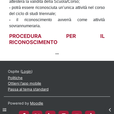
attesterà la validità della Scuola/Corso;
-
potrà essere riconosciuta un’unica attività nel corso
del ciclo di studi triennale;
-
il riconoscimento avverrà come attività
sovrannumeraria.
PROCEDURA PER IL
RICONOSCIMENTO
Ospite (
Login
)
Politiche
Ottieni l'app mobile
Passa al tema standard
Powered by
Moodle
Apri indice del corso
Apr