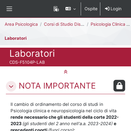
Vai al contenuto principale
Ospite
Login
Pannello laterale
Percorso della pagina
Area Psicologica
Corsi di Studio Disattivati
Psicologia Clinica e Neuropsicologia nel Ciclo di Vita [F5104P]
Laboratori
Titolo del corso
Laboratori
Codice identificativo del corso
CDS-F5104P-LAB
Minimizza tutto
Schema della sezione
NOTA IMPORTANTE
Il cambio di ordinamento del corso di studi in
Psicologia clinica e neuropsicologia nel ciclo di vita
rende
necessario che gli studenti della corte 2022-
2023
(gli studenti del 2 anno nell'a.a. 2023-2024)
e
precedenti coorti
(fuori corso)
: