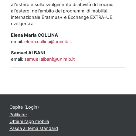
all’estero e sullo svolgimento di attività di tirocinio
all’estero, nell’ambito dei programmi di mobilità
internazionale Erasmus+ e Exchange EXTRA-UE,
rivolgersi a:
Elena Maria COLLINA
email:
elena.collina@unimib.it
Samuel ALBANI
email:
samuel.albani@unimib.it
Ospite (
Login
)
Politiche
Ottieni l'app mobile
Passa al tema standard