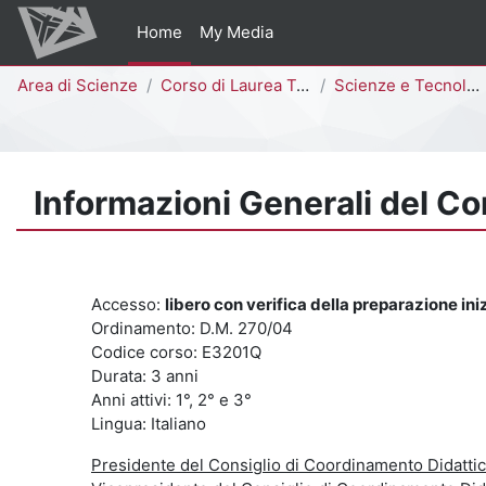
Vai al contenuto principale
Home
My Media
Percorso della pagina
Area di Scienze
Corso di Laurea Triennale
Scienze e Tecnologie per l'Ambiente [E3202Q - E3201Q]
Informazioni Generali del Co
Accesso:
libero con verifica della preparazione ini
Ordinamento: D.M. 270/04
Codice corso: E3201Q
Durata: 3 anni
Anni attivi: 1°, 2° e 3°
Lingua: Italiano
Presidente del Consiglio di Coordinamento Didatti