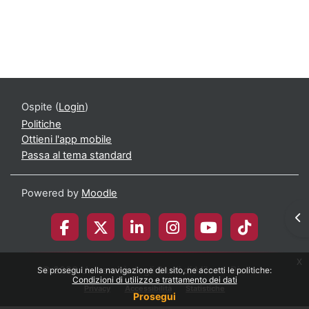
Corso: Pediatria | e-Learning - UNIMIB
Ospite (
Login
)
Politiche
Ottieni l'app mobile
Passa al tema standard
Powered by
Moodle
Apr
x
© 2026 Università degli Studi di Milano-Bicocca
Se prosegui nella navigazione del sito, ne accetti le politiche:
Condizioni di utilizzo e trattamento dei dati
Privacy
Accessibilità
Statistiche
Prosegui