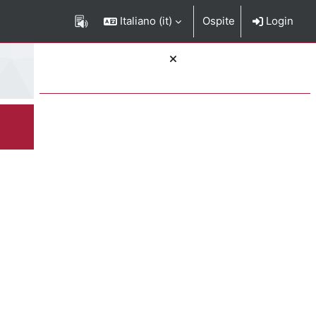
Italiano ‎(it)‎
Ospite
Login
Blocchi
rizione del corso