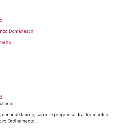
di
renzo Domaneschi
oletto
t
)
mazioni:
a, seconde lauree, carriere pregresse, trasferimenti e
Nuovo Ordinamento