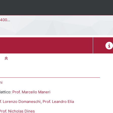
E4001N]
Desc
Minimizza tutto
ni
attico:
Prof. Marcello Maneri
f. Lorenzo Domaneschi
,
Prof. Leandro Elia
Prof. Nicholas Dines