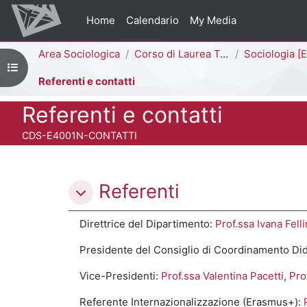
Vai al contenuto principale
Home
Calendario
My Media
Percorso della pagina
Area Sociologica
Corso di Laurea Triennale
Sociologia [E4002N - 
Apri indice del corso
Referenti e contatti
Titolo del corso
Referenti e contatti
Codice identificativo del corso
CDS-E4001N-CONTATTI
Schema della sezione
Referenti
Direttrice del Dipartimento:
Prof.ssa Ivana Felli
Presidente del Consiglio di Coordinamento Did
Vice-Presidenti:
Prof.ssa Valentina Pacetti
,
Pro
Referente Internazionalizzazione (Erasmus+):