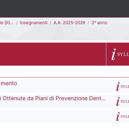
I0301D]
Insegnamenti
A.A. 2025-2026
3° anno
Descrizion
SYL
nimento
Descriz
SYL
Elaborazioni Computerizzate delle Informazioni Ottenute da Piani di Prevenzione Dentale
Descriz
SYL
Descriz
SYL