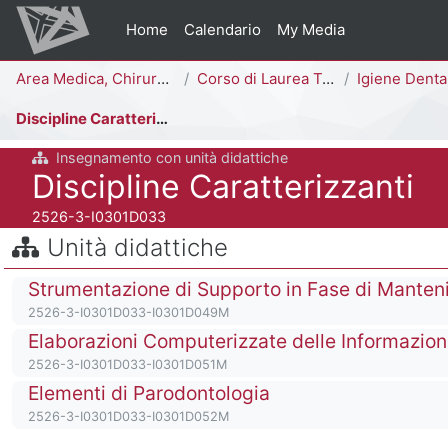
Vai al contenuto principale
Home
Calendario
My Media
Percorso della pagina
Area Medica, Chirurgica e dei Servizi Clinici
Corso di Laurea Triennale
Igiene Dentale [
Discipline Caratterizzanti
Insegnamento con unità didattiche
Titolo del corso
Discipline Caratterizzanti
Codice identificativo del corso
2526-3-I0301D033
Salta Unità didattiche
Blocchi
Unità didattiche
Titolo del corso
Strumentazione di Supporto in Fase di Mante
Codice identificativo del corso
2526-3-I0301D033-I0301D049M
Titolo del corso
Codice identificativo del corso
2526-3-I0301D033-I0301D051M
Titolo del corso
Elementi di Parodontologia
Codice identificativo del corso
2526-3-I0301D033-I0301D052M