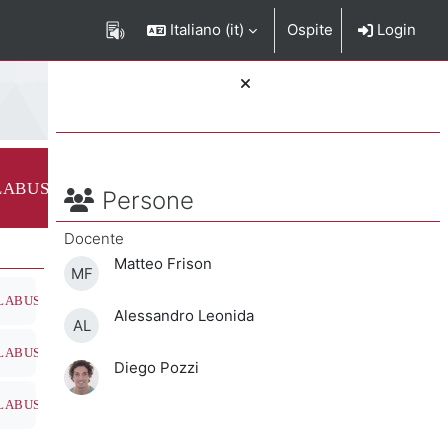
Italiano ‎(it)‎
Ospite
Login
Blocchi
e del corso
LABUS
Salta Persone
Persone
Docente
Matteo Frison
MF
ione del corso
LABUS
Alessandro Leonida
AL
ione del corso
LABUS
Diego Pozzi
ione del corso
LABUS