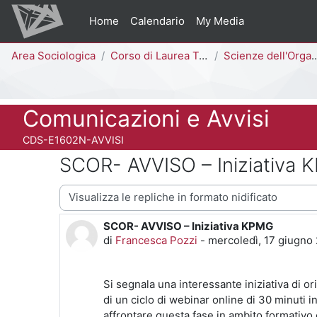
Vai al contenuto principale
Home
Calendario
My Media
Percorso della pagina
Area Sociologica
Corso di Laurea Triennale
Scienze dell'Organizzazione [E1602N - E1601N]
Titolo del corso
Comunicazioni e Avvisi
Codice identificativo del corso
CDS-E1602N-AVVISI
SCOR- AVVISO – Iniziativa
Modalità visualizzazione
SCOR- AVVISO – Iniziativa KPMG
Numero di risposte: 0
di
Francesca Pozzi
-
mercoledì, 17 giugno
Si segnala una interessante iniziativa di o
di un ciclo di webinar online di 30 minuti 
affrontare questa fase in ambito formativo 