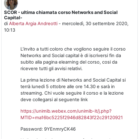
SCOR - ultima chiamata corso Networks and Social
Numero di risposte: 0
Capital-
di
Alberta Argia Andreotti
-
mercoledì, 30 settembre 2020,
10:13
L’invito a tutti coloro che vogliono seguire il corso
Networks and Social capital è di iscriversi fin da
subito alla pagina elearning del corso, cosi da
ricevere tutti gli avvisi relativi.
La prima lezione di Networks and Social Capital si
terrà lunedì 5 ottobre alle ore 14.30 e sarà in
streaming.
Chi vuole seguire il corso e la lezione
deve collegarsi al seguente link
https://unimib.webex.com/unimib-it/j.php?
MTID=ma16bc5225f2946d82843f22c29120921
Password: 9YEnmryCK46