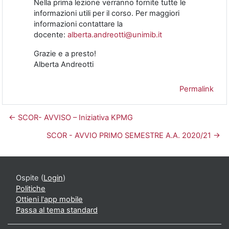
Nella prima lezione verranno fornite tutte le
informazioni utili per il corso. Per maggiori
informazioni contattare la
docente:
alberta.andreotti@unimib.it
Grazie e a presto!
Alberta Andreotti
Permalink
← SCOR- AVVISO – Iniziativa KPMG
SCOR - AVVIO PRIMO SEMESTRE A.A. 2020/21 →
Ospite (
Login
)
Politiche
Ottieni l'app mobile
Passa al tema standard