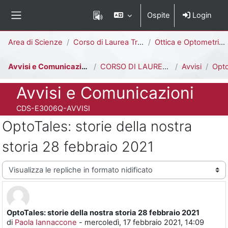
Vai al contenuto principale
Ospite
Login
Pannello laterale
Percorso della pagina
Area di Scienze
Corso di Laurea Triennale
Ottica e Optometria [E3006Q - E3002Q]
Avvisi e Comunicazioni
CORSO DI LAUREA IN OTTICA E OPTOMETRIA
Avvisi
OptoTales: st
Titolo del corso
Avvisi e Comunicazioni
Codice identificativo del corso
CDS-E3006Q-AVVISI
OptoTales: storie della nostra
storia 28 febbraio 2021
Modalità visualizzazione
OptoTales: storie della nostra storia 28 febbraio 2021
Numero di risposte: 0
di
Paola Iannaccone
-
mercoledì, 17 febbraio 2021, 14:09