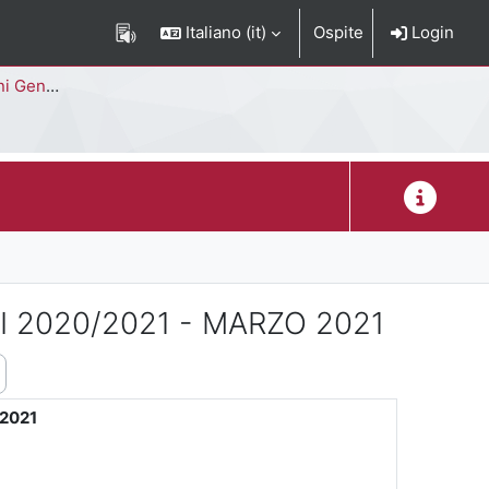
Italiano ‎(it)‎
Ospite
Login
Corso di Studi
Descrizion
DI 2020/2021 - MARZO 2021
 2021