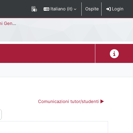
Italiano ‎(it)‎
Ospite
Login
Corso di Studi
Descrizion
Comunicazioni tutor/studenti ▶︎