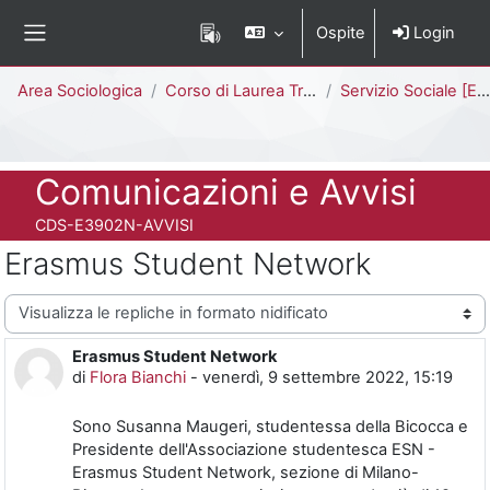
Vai al contenuto principale
Ospite
Login
Pannello laterale
Percorso della pagina
Area Sociologica
Corso di Laurea Triennale
Servizio Sociale [E3902N - E3901N]
Titolo del corso
Comunicazioni e Avvisi
Codice identificativo del corso
CDS-E3902N-AVVISI
Erasmus Student Network
Modalità visualizzazione
Erasmus Student Network
Numero di risposte: 0
di
Flora Bianchi
-
venerdì, 9 settembre 2022, 15:19
Sono Susanna Maugeri, studentessa della Bicocca e
Presidente dell'Associazione studentesca ESN -
Erasmus Student Network, sezione di Milano-