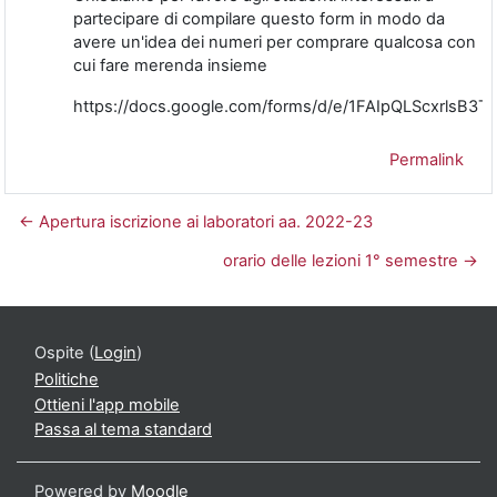
partecipare di compilare questo form in modo da
avere un'idea dei numeri per comprare qualcosa con
cui fare merenda insieme
https://docs.google.com/forms/d/e/1FAIpQLScxrls
Permalink
← Apertura iscrizione ai laboratori aa. 2022-23
orario delle lezioni 1° semestre →
Ospite (
Login
)
Politiche
Ottieni l'app mobile
Passa al tema standard
Powered by
Moodle