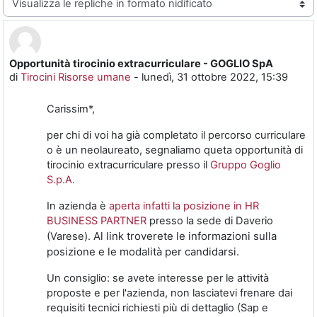
Opportunità tirocinio extracurriculare - GOGLIO SpA
Numero di risposte: 0
di
Tirocini Risorse umane
-
lunedì, 31 ottobre 2022, 15:39
Carissim*,
per chi di voi ha già completato il percorso curriculare
o è un neolaureato, segnaliamo queta opportunità di
tirocinio extracurriculare presso il
Gruppo Goglio
S.p.A.
In azienda è
aperta infatti la posizione in HR
BUSINESS PARTNER
presso la sede di Daverio
Al link troverete le informazioni sulla
(Varese).
posizione e le modalità per candidarsi.
Un consiglio: se avete interesse per le attività
proposte e per l'azienda, non lasciatevi frenare dai
requisiti tecnici richiesti più di dettaglio (Sap e