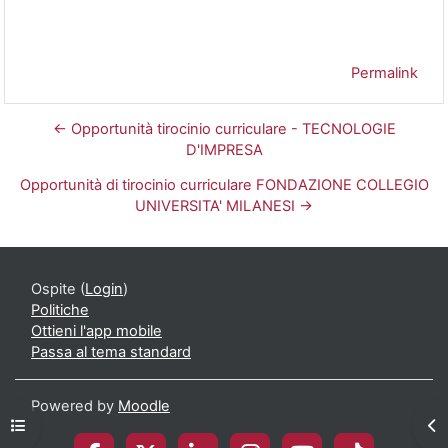
Permalink
← Opportunità tirocinio curriculare - TECNOLOGIE
D'IMPRESA
Opportunità di tirocinio curriculare FONDAZIONE COLLEGIO
UNIVERSITA' MILANESI →
Ospite (
Login
)
Politiche
Ottieni l'app mobile
Passa al tema standard
Powered by
Moodle
Apri indice del corso
Apr