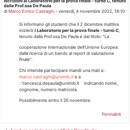
Iscrizioni al Laboratorio per la prova finale - turno C, tenuto
Numero di risposte: 0
dalla Prof.ssa De Paula
di
Marco Enrico Casiraghi
-
venerdì, 4 novembre 2022, 18:10
Si informano gli studenti che il 2 dicembre mattina
inizierà il
Laboratorio per la prova finale - turno C
,
tenuto dalla Prof.ssa De Paula e dal titolo: "La
cooperazione internazionale dell'Unione Europea:
dalla ricerca di un bando al report di valutazione
finale".
Chi intende partecipare mandi una mail a :
marco.casiraghi@unimib.it
e a
:
f
indicando nome,
rancesca.depaula@unimib.it
cognome, numero matricola.
Possibilmente entro il 26 novembre.
Permalink