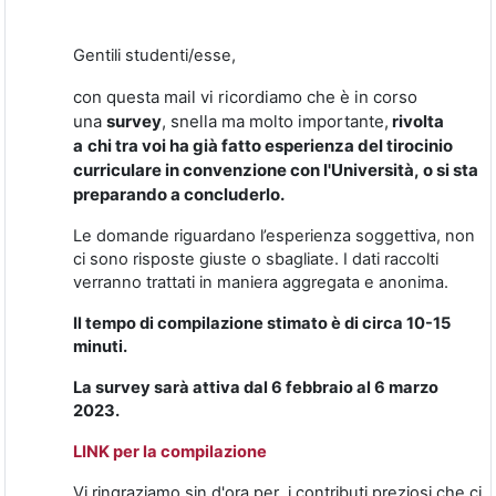
Gentili studenti/esse,
con questa mail vi ricordiamo che è in corso
una
survey
, snella ma molto importante,
rivolta
a
c
hi tra voi ha già fatto esperienza
del tirocinio
curri
culare
in convenzione con l'Università, o si sta
preparando a concluderlo.
Le domande riguardano l’esperienza soggettiva, non
ci sono risposte giuste o sbagliate. I dati raccolti
verranno trattati in maniera aggregata e anonima.
Il t
empo di compilazione stimato è di circa 10-15
minuti.
La survey sarà attiva dal 6 febbraio al 6 marzo
2023.
LINK per la compilazione
Vi ringraziamo sin d'ora per i contributi preziosi che ci