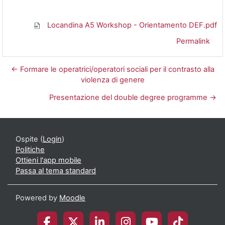
Locandina A5 Workshop - Orientamento DEF.pdf
Permalink
← Formare le operatrici/operatori sociali per il contrasto alla
violenza di genere
Presentazione del double degree programme →
Ospite (
Login
)
Politiche
Ottieni l'app mobile
Passa al tema standard
Powered by
Moodle