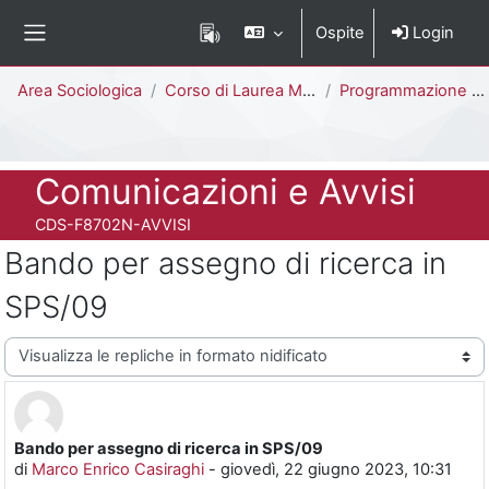
Vai al contenuto principale
Ospite
Login
Pannello laterale
Percorso della pagina
Area Sociologica
Corso di Laurea Magistrale
Programmazione e Gestione delle Politiche e dei Servizi Sociali [F8702N - F8701N]
Titolo del corso
Comunicazioni e Avvisi
Codice identificativo del corso
CDS-F8702N-AVVISI
Bando per assegno di ricerca in
SPS/09
Modalità visualizzazione
Bando per assegno di ricerca in SPS/09
Numero di risposte: 0
di
Marco Enrico Casiraghi
-
giovedì, 22 giugno 2023, 10:31