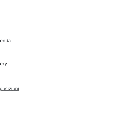
zienda
very
posizioni