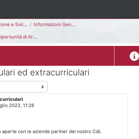
elle Risorse Umane [F5703R - F5701R]
Informazioni Generali del Corso di Studi
unità di tirocini curriculari ed extracurriculari
Desc
ulari ed extracurriculari
curriculari
glio 2023, 11:28
io aperte con le aziende partner del nostro CdL