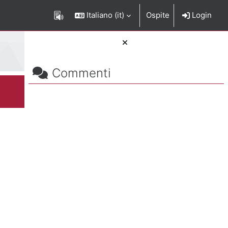
Italiano ‎(it)‎
Ospite
Login
Salta Commenti
Blocchi
Commenti
rizione del corso