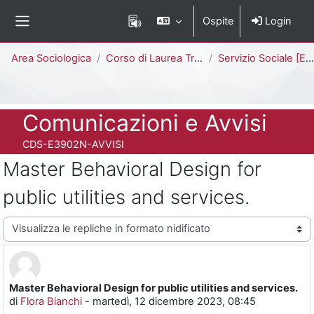
Vai al contenuto principale
Ospite
Login
Pannello laterale
Percorso della pagina
Area Sociologica
Corso di Laurea Triennale
Servizio Sociale [E3902N - E3901N]
Titolo del corso
Comunicazioni e Avvisi
Codice identificativo del corso
CDS-E3902N-AVVISI
Master Behavioral Design for
public utilities and services.
Modalità visualizzazione
Master Behavioral Design for public utilities and services.
Numero di risposte: 0
di
Flora Bianchi
-
martedì, 12 dicembre 2023, 08:45