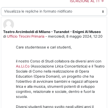
ISCRIZIONE AL T1 →
Modalità visualizzazione
Teatro Arcimboldi di Milano - Turandot - Enigmi Al Museo
Numero di risposte: 0
di
Ufficio Tirocini Primaria
-
mercoledì, 8 maggio 2024, 12:20
Care studentesse e cari studenti,
il nostro Corso di Studi collabora da diversi anni con
As.Li.Co
(Associazione Lirica Concertistica) e il Teatro
Sociale di Como nella realizzazione di Opera
Education (Opera Domani), un progetto che ha
l'obiettivo di avvicinare bambini e ragazzi all'opera
lirica e alla musica, strumenti potenti di sviluppo
cognitivo, relazionale e sociale, dentro e fuori la
scuola.
Diversi studenti hanno svolto negli ultimi anni il