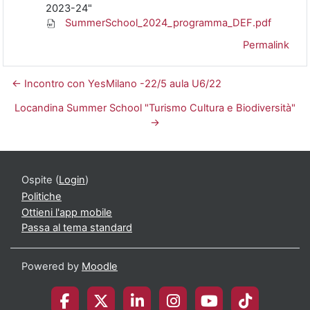
2023-24"
SummerSchool_2024_programma_DEF.pdf
Permalink
← Incontro con YesMilano -22/5 aula U6/22
Locandina Summer School "Turismo Cultura e Biodiversità"
→
Ospite (
Login
)
Politiche
Ottieni l'app mobile
Passa al tema standard
Powered by
Moodle