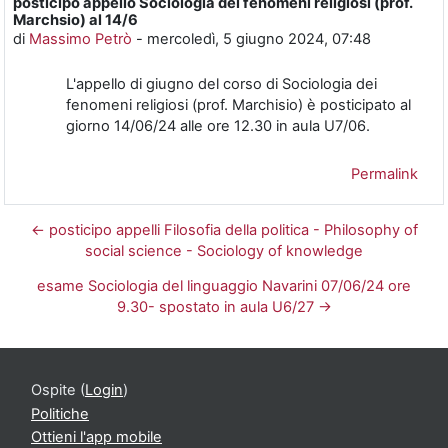
posticipo appello Sociologia dei fenomeni religiosi (prof.
Numero di risposte: 0
Marchsio) al 14/6
di
Massimo Petrò
-
mercoledì, 5 giugno 2024, 07:48
L'appello di giugno del corso di Sociologia dei
fenomeni religiosi (prof. Marchisio) è posticipato al
giorno 14/06/24 alle ore 12.30 in aula U7/06.
Permalink
← posticipo appelli Filosofia della politica - Philosophy of
social science - Sociology of knowledge
esame Sociologia del linguaggio Navarini 07/06/24 ore
9.30- spostato in aula U6/27 →
Ospite (
Login
)
Politiche
Ottieni l'app mobile