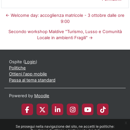
← Welcome day: accoglienza matricole - 3 ottobre dalle ore
9:00
Secondo workshop Maldive "Turismo, Lusso e Comunità
Locale in ambienti Fragili" →
Ospite (
Login
)
Politiche
Ottieni l'app mobile
Passa al tema standard
Powered by
Moodle
x
Se prosegui nella navigazione del sito, ne accetti le politiche:
© 2026 Università degli Studi di Milano-Bicocca