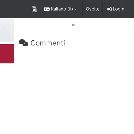
Italiano ‎(it)‎
Ospite
Login
Salta Commenti
Blocchi
Commenti
rizione del corso