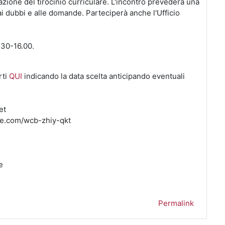
vazione del tirocinio curriculare. L'incontro prevederà una
i dubbi e alle domande. Parteciperà anche l'Ufficio
.30-16.00.
rti
QUI
indicando la data scelta anticipando eventuali
et
gle.com/wcb-zhiy-qkt
e
Permalink