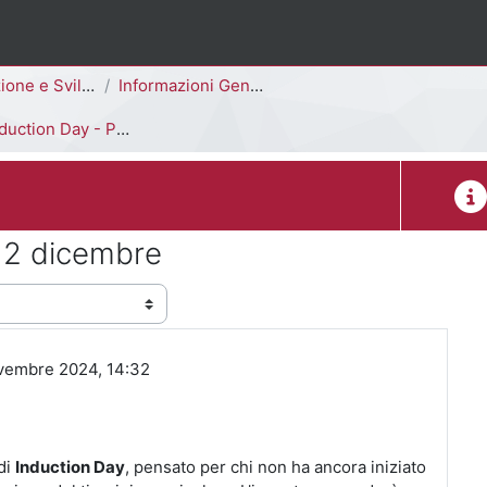
elle Risorse Umane [F5703R - F5701R]
Informazioni Generali del Corso di Studi
ction Day - Promemoria 2 dicembre
Desc
 2 dicembre
ovembre 2024, 14:32
 di
Induction Day
, pensato per chi non ha ancora iniziato