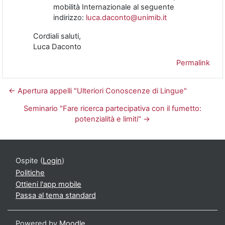
mobilità Internazionale al seguente
indirizzo:
luca.daconto@unimib.it
Cordiali saluti,
Luca Daconto
Permalink
← Apertura appelli "Ulteriori Conoscenze di Lingue"
Seminario "Fare ricerca partecipativa con il fumetto:
potenzialità e limiti" →
Ospite (
Login
)
Politiche
Ottieni l'app mobile
Passa al tema standard
Powered by
Moodle