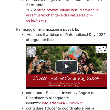
31 ottobre
2025:
https://www.unimib.it/studiare/focus-
erasmus/exchange-extra-ue/selezioni-
dellextra-ue
Per maggiori informazioni è possibile:
visionare il webinar dell'International Day 2024
al seguente link:
Riproduci
il
video
contattare i Bicocca University Angels del
Dipartimento al seguente
indirizzo:
info.erasmus@unimib.it
contattare il
docente coordinatore per la