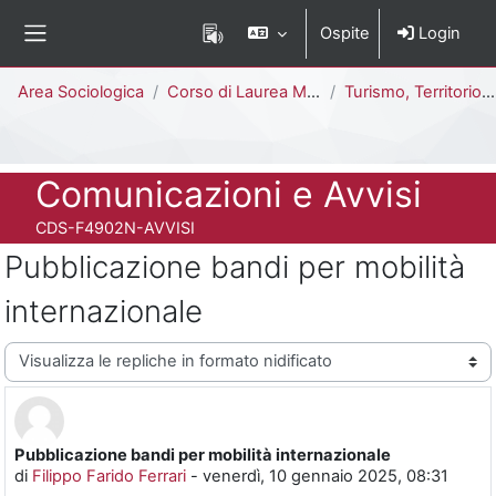
Vai al contenuto principale
Ospite
Login
Pannello laterale
Percorso della pagina
Area Sociologica
Corso di Laurea Magistrale
Turismo, Territorio e Sviluppo Locale [F4902N - F4901N]
Titolo del corso
Comunicazioni e Avvisi
Codice identificativo del corso
CDS-F4902N-AVVISI
Pubblicazione bandi per mobilità
internazionale
Modalità visualizzazione
Pubblicazione bandi per mobilità internazionale
Numero di risposte: 0
di
Filippo Farido Ferrari
-
venerdì, 10 gennaio 2025, 08:31